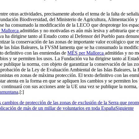
e otras actividades, precisamente aborda el tema de la falta de señaliza
 Fundación Biodiversidad, del Ministerio de Agricultura, Alimentación 
se ha consumado la modificación de la LECO que desprotege los espacios
 Mallorca
admitidas y no motivadas es aún más lesiva y arbitraria que e
a ha dirigirse tanto al Estado como al Defensor del Pueblo para denunci
ntizar la conservación de las zonas de importante valor ecológico que 
de las Islas Baleares, la FVSM lamenta que se ha consumado la modifi
xto definitivo con las enmiendas de
MÉS per Mallorca
admitidas y no mo
bios y se permiten los usos. La Fundación va ha dirigirse tanto al Esta
se publique la norma, con objeto de garantizar la conservación de las 
 aprobación de la Ley de Evaluación Ambiental de las Islas Baleares,
sionistas en zonas de máxima protección. El texto definitivo con las en
star atenta en la forma en que se apliquen
los cambios y se permiten los
y continuará con sus acciones ante la UE una vez se publique la norma, 
ramuntana
.
[:]
 cambios de protección de las zonas de exclusión de la Serra que pro
plicación de más de un millar de voluntarios en toda España
Siguiente