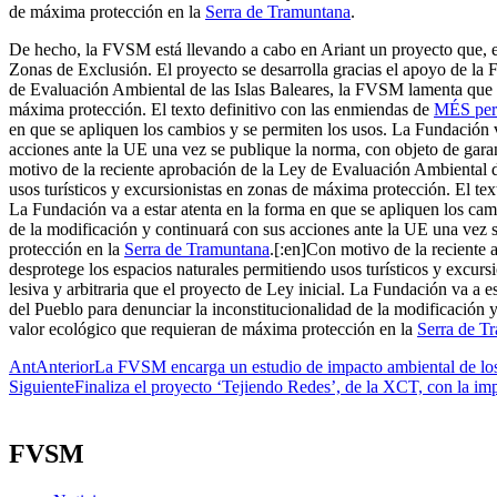
de máxima protección en la
Serra de Tramuntana
.
De hecho, la FVSM está llevando a cabo en Ariant un proyecto que, entr
Zonas de Exclusión. El proyecto se desarrolla gracias el apoyo de la
de Evaluación Ambiental de las Islas Baleares, la FVSM lamenta que 
máxima protección. El texto definitivo con las enmiendas de
MÉS per
en que se apliquen
los cambios y se permiten los usos. La Fundación v
acciones ante la UE una vez se publique la norma, con objeto de gara
motivo de la reciente aprobación de la Ley de Evaluación Ambiental 
usos turísticos y excursionistas en zonas de máxima protección. El te
La Fundación va a estar atenta en la forma en que se apliquen
los cam
de la modificación y continuará con sus acciones ante la UE una vez 
protección en la
Serra de Tramuntana
.
[:en]Con motivo de la reciente
desprotege los espacios naturales permitiendo usos turísticos y excur
lesiva y arbitraria que el proyecto de Ley inicial. La Fundación va a e
del Pueblo para denunciar la inconstitucionalidad de la modificación 
valor ecológico que requieran de máxima protección en la
Serra de T
Ant
Anterior
La FVSM encarga un estudio de impacto ambiental de los
Siguiente
Finaliza el proyecto ‘Tejiendo Redes’, de la XCT, con la im
FVSM