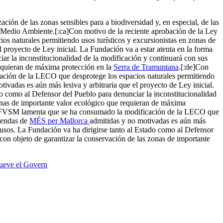
ción de las zonas sensibles para a biodiversidad y, en especial, de las
y Medio Ambiente.[:ca]Con motivo de la reciente aprobación de la Ley
 naturales permitiendo usos turísticos y excursionistas en zonas de
l proyecto de Ley inicial. La Fundación va a estar atenta en la forma
ar la inconstitucionalidad de la modificación y continuará con sus
requieran de máxima protección en la
Serra de Tramuntana
.
[:de]Con
cación de la LECO que desprotege los espacios naturales permitiendo
tivadas es aún más lesiva y arbitraria que el proyecto de Ley inicial.
do como al Defensor del Pueblo para denunciar la inconstitucionalidad
zonas de importante valor ecológico que requieran de máxima
 la FVSM lamenta que se ha consumado la modificación de la LECO que
miendas de
MÉS per Mallorca
admitidas y no motivadas es aún más
 usos. La Fundación va ha dirigirse tanto al Estado como al Defensor
con objeto de garantizar la conservación de las zonas de importante
mueve el Govern