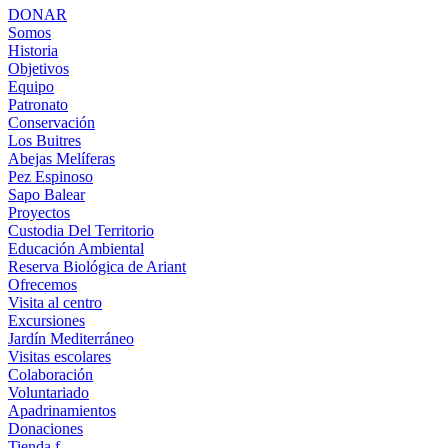
DONAR
Somos
Historia
Objetivos
Equipo
Patronato
Conservación
Los Buitres
Abejas Melíferas
Pez Espinoso
Sapo Balear
Proyectos
Custodia Del Territorio
Educación Ambiental
Reserva Biológica de Ariant
Ofrecemos
Visita al centro
Excursiones
Jardín Mediterráneo
Visitas escolares
Colaboración
Voluntariado
Apadrinamientos
Donaciones
Tienda f