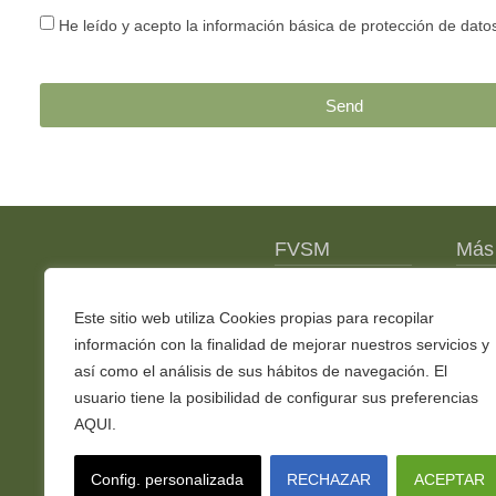
He leído y acepto la información básica de protección de dato
Send
FVSM
Más 
Noticias
Este sitio web utiliza Cookies propias para recopilar
Newsletter
información con la finalidad de mejorar nuestros servicios y
así como el análisis de sus hábitos de navegación. El
Contacto
usuario tiene la posibilidad de configurar sus preferencias
AQUI.
Leer más sobre política de cookies
Config. personalizada
RECHAZAR
ACEPTAR