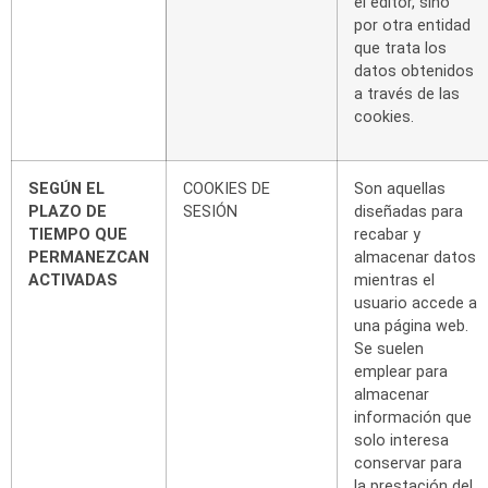
el editor, sino
por otra entidad
que
trata
los
datos
obtenidos
a
través
de
las
cookies.
SEGÚN EL
COOKIES
DE
Son aquellas
PLAZO DE
SESIÓN
diseñadas para
TIEMPO QUE
recabar y
PERMANEZCAN
almacenar
datos
ACTIVADAS
mientras el
usuario accede a
una página
web.
Se
suelen
emplear
para
almacenar
información que
solo interesa
conservar para
la
prestación del