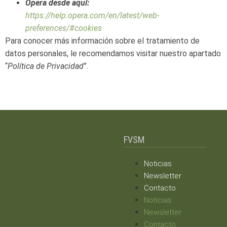
Opera
desde
aquí:
https://help.opera.com/en/latest/web-
preferences/#cookies
Para
conocer
más
información
sobre
el
tratamiento
de
datos
personales,
le
recomendamos
visitar
nuestro
apartado
“
Política
de Privacidad
”.
FVSM
Noticias
Newsletter
Contacto
Noticias
Newsletter
Contacto