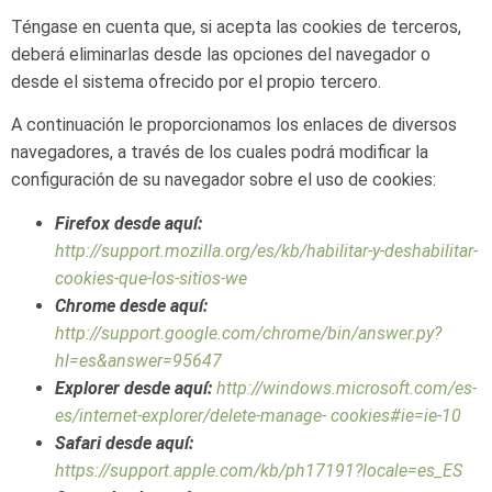
Téngase
en
cuenta
que,
si
acepta
las
cookies
de
terceros,
deberá
eliminarlas
desde
las
opciones
del
navegador
o
desde
el
sistema ofrecido por el
propio
tercero.
A continuación le proporcionamos los enlaces de diversos
navegadores, a través de los cuales podrá modificar la
configuración
de su navegador sobre el
uso de
cookies:
Firefox
desde
aquí:
http://support.mozilla.org/es/kb/habilitar-y-deshabilitar-
cookies-que-los-sitios-we
Chrome
desde
aquí:
http://support.google.com/chrome/bin/answer.py?
hl=es&answer=95647
Explorer desde aquí:
http://windows.microsoft.com/es-
es/internet-explorer/delete-manage-
cookies#ie=ie-10
Safari
desde
aquí:
https://support.apple.com/kb/ph17191?locale=es_ES