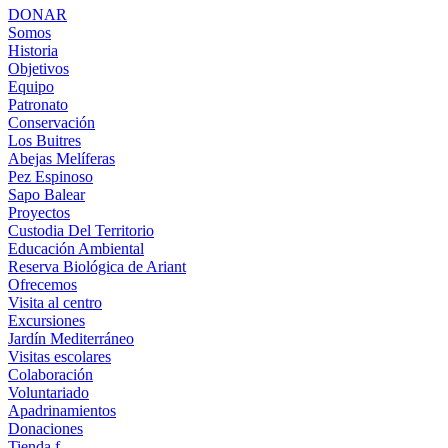
DONAR
Somos
Historia
Objetivos
Equipo
Patronato
Conservación
Los Buitres
Abejas Melíferas
Pez Espinoso
Sapo Balear
Proyectos
Custodia Del Territorio
Educación Ambiental
Reserva Biológica de Ariant
Ofrecemos
Visita al centro
Excursiones
Jardín Mediterráneo
Visitas escolares
Colaboración
Voluntariado
Apadrinamientos
Donaciones
Tienda f