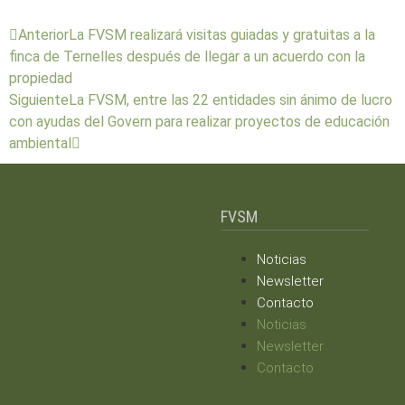
Anterior
La FVSM realizará visitas guiadas y gratuitas a la
finca de Ternelles después de llegar a un acuerdo con la
propiedad
Siguiente
La FVSM, entre las 22 entidades sin ánimo de lucro
con ayudas del Govern para realizar proyectos de educación
ambiental
FVSM
Noticias
Newsletter
Contacto
Noticias
Newsletter
Contacto