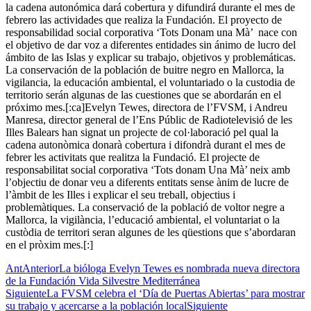
la cadena autonómica dará cobertura y difundirá durante el mes de
febrero las actividades que realiza la Fundación. El proyecto de
responsabilidad social corporativa ‘Tots Donam una Mà’ nace con
el objetivo de dar voz a diferentes entidades sin ánimo de lucro del
ámbito de las Islas y explicar su trabajo, objetivos y problemáticas.
La conservación de la población de buitre negro en Mallorca, la
vigilancia, la educación ambiental, el voluntariado o la custodia de
territorio serán algunas de las cuestiones que se abordarán en el
próximo mes.[:ca]Evelyn Tewes, directora de l’FVSM, i Andreu
Manresa, director general de l’Ens Públic de Radiotelevisió de les
Illes Balears han signat un projecte de col·laboració pel qual la
cadena autonòmica donarà cobertura i difondrà durant el mes de
febrer les activitats que realitza la Fundació. El projecte de
responsabilitat social corporativa ‘Tots donam Una Mà’ neix amb
l’objectiu de donar veu a diferents entitats sense ànim de lucre de
l’àmbit de les Illes i explicar el seu treball, objectius i
problemàtiques. La conservació de la població de voltor negre a
Mallorca, la vigilància, l’educació ambiental, el voluntariat o la
custòdia de territori seran algunes de les qüestions que s’abordaran
en el pròxim mes.[:]
Ant
Anterior
La bióloga Evelyn Tewes es nombrada nueva directora
de la Fundación Vida Silvestre Mediterránea
Siguiente
La FVSM celebra el ‘Día de Puertas Abiertas’ para mostrar
su trabajo y acercarse a la población local
Siguiente