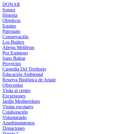
DONAR
Somos
Historia
Objetivos
Equipo
Patronato
Conservación
Los Buitres
Abejas Melíferas
Pez Espinoso
Sapo Balear
Proyectos
Custodia Del Territorio
Educación Ambiental
Reserva Biológica de Ariant
Ofrecemos
Visita al centro
Excursiones
Jardín Mediterráneo
Visitas escolares
Colaboración
Voluntariado
Apadrinamientos
Donaciones
Tienda f