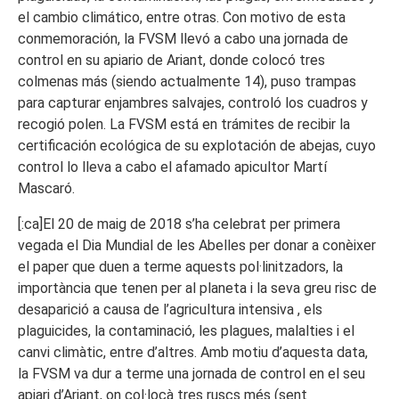
el cambio climático, entre otras. Con motivo de esta
conmemoración, la FVSM llevó a cabo una jornada de
control en su apiario de Ariant, donde colocó tres
colmenas más (siendo actualmente 14), puso trampas
para capturar enjambres salvajes, controló los cuadros y
recogió polen. La FVSM está en trámites de recibir la
certificación ecológica de su explotación de abejas, cuyo
control lo lleva a cabo el afamado apicultor Martí
Mascaró.
[:ca]El 20 de maig de 2018 s’ha celebrat per primera
vegada el Dia Mundial de les Abelles per donar a conèixer
el paper que duen a terme aquests pol·linitzadors, la
importància que tenen per al planeta i la seva greu risc de
desaparició a causa de l’agricultura intensiva , els
plaguicides, la contaminació, les plagues, malalties i el
canvi climàtic, entre d’altres. Amb motiu d’aquesta data,
la FVSM va dur a terme una jornada de control en el seu
apiari d’Ariant, on col·locà tres ruscs més (sent